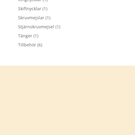
Skiftnycklar
(1)
Skruvmejslar
(1)
Stjärnskruvmejsel
(1)
Tänger
(1)
Tillbehör
(6)
Tack för att du besökt
verkstadsprylar.se
Välkommen åter