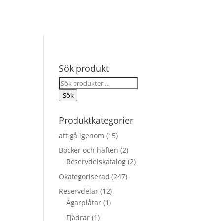
Sök produkt
Sök
efter:
Sök
Produktkategorier
att gå igenom
(15)
Böcker och häften
(2)
Reservdelskatalog
(2)
Okategoriserad
(247)
Reservdelar
(12)
Ägarplåtar
(1)
Fjädrar
(1)