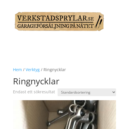
Hem
/
Verktyg
/ Ringnycklar
Ringnycklar
Endast ett sökresultat