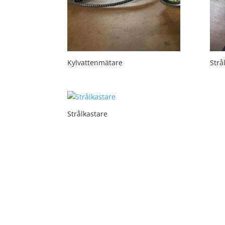
Kylvattenmätare
Strå
Strålkastare