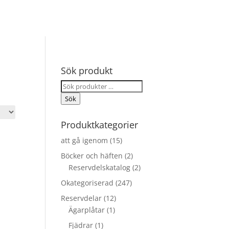
Sök produkt
Sök
efter:
Sök
Produktkategorier
att gå igenom
(15)
Böcker och häften
(2)
Reservdelskatalog
(2)
Okategoriserad
(247)
Reservdelar
(12)
Ägarplåtar
(1)
Fjädrar
(1)