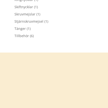
Skiftnycklar
(1)
Skruvmejslar
(1)
Stjärnskruvmejsel
(1)
Tänger
(1)
Tillbehör
(6)
Tack för att du besökt
verkstadsprylar.se
Välkommen åter