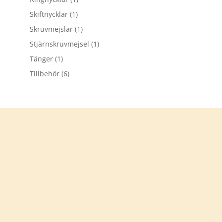
Skiftnycklar
(1)
Skruvmejslar
(1)
Stjärnskruvmejsel
(1)
Tänger
(1)
Tillbehör
(6)
Tack för att du besökt
verkstadsprylar.se
Välkommen åter