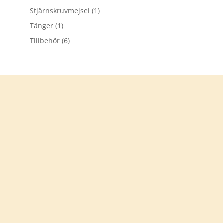
Stjärnskruvmejsel
(1)
Tänger
(1)
Tillbehör
(6)
Tack för att du besökt
verkstadsprylar.se
Välkommen åter
KONTAKTA OSS
info@verkstadsprylar.se