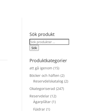
Sök produkt
Sök
efter:
Sök
Produktkategorier
att gå igenom
(15)
Böcker och häften
(2)
Reservdelskatalog
(2)
Okategoriserad
(247)
Reservdelar
(12)
Ägarplåtar
(1)
Fjädrar
(1)