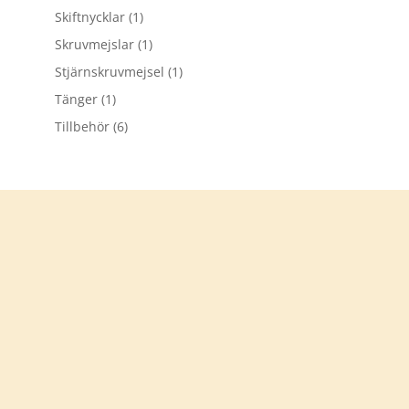
Skiftnycklar
(1)
Skruvmejslar
(1)
Stjärnskruvmejsel
(1)
Tänger
(1)
Tillbehör
(6)
Tack för att du besökt
verkstadsprylar.se
Välkommen åter