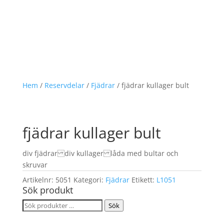
Hem
/
Reservdelar
/
Fjädrar
/ fjädrar kullager bult
fjädrar kullager bult
div fjädrar div kullager låda med bultar och
skruvar
Artikelnr:
5051
Kategori:
Fjädrar
Etikett:
L1051
Sök produkt
Sök
Sök
efter: