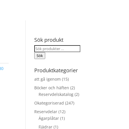
Sök produkt
Sök
efter:
Sök
80
Produktkategorier
att gå igenom
(15)
Böcker och häften
(2)
Reservdelskatalog
(2)
Okategoriserad
(247)
Reservdelar
(12)
Ägarplåtar
(1)
Fjädrar
(1)