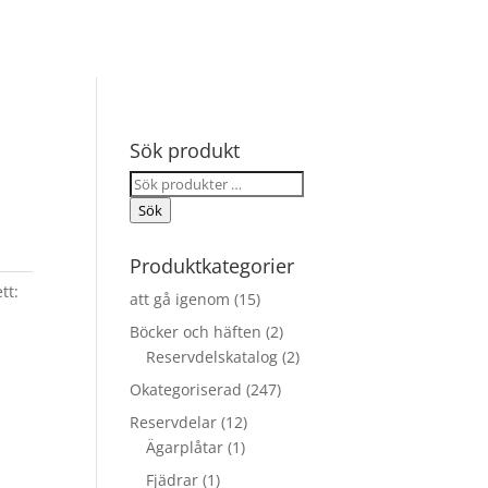
Sök produkt
Sök
efter:
Sök
Produktkategorier
tt:
att gå igenom
(15)
Böcker och häften
(2)
Reservdelskatalog
(2)
Okategoriserad
(247)
Reservdelar
(12)
Ägarplåtar
(1)
Fjädrar
(1)