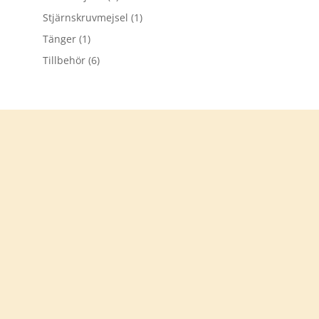
Stjärnskruvmejsel
(1)
Tänger
(1)
Tillbehör
(6)
Tack för att du besökt
verkstadsprylar.se
Välkommen åter
KONTAKTA OSS
info@verkstadsprylar.se