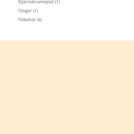
Stjärnskruvmejsel
(1)
Tänger
(1)
Tillbehör
(6)
Tack för att du besökt
verkstadsprylar.se
Välkommen åter
KONTAKTA OSS
info@verkstadsprylar.se