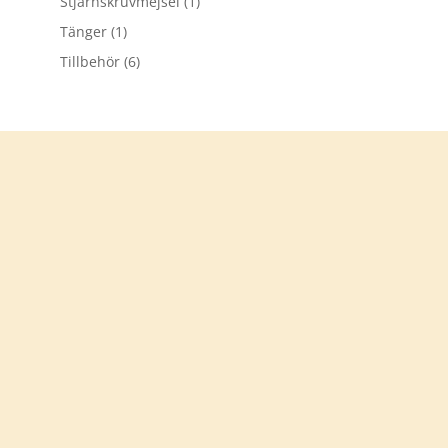
Stjärnskruvmejsel
(1)
Tänger
(1)
Tillbehör
(6)
Tack för att du besökt
verkstadsprylar.se
Välkommen åter
KONTAKTA OSS
info@verkstadsprylar.se