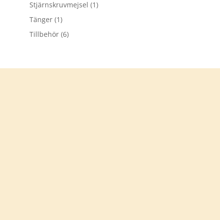
Stjärnskruvmejsel
(1)
Tänger
(1)
Tillbehör
(6)
Tack för att du besökt
verkstadsprylar.se
Välkommen åter
KONTAKTA OSS
info@verkstadsprylar.se