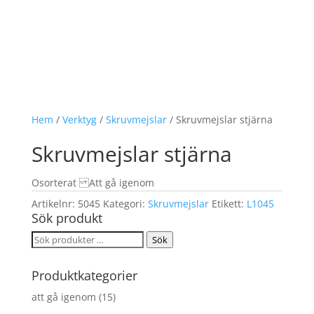
Hem
/
Verktyg
/
Skruvmejslar
/ Skruvmejslar stjärna
Skruvmejslar stjärna
Osorterat Att gå igenom
Artikelnr:
5045
Kategori:
Skruvmejslar
Etikett:
L1045
Sök produkt
Sök
Sök
efter:
Produktkategorier
att gå igenom
(15)