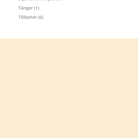
Tänger
(1)
Tillbehör
(6)
Tack för att du besökt
verkstadsprylar.se
Välkommen åter
KONTAKTA OSS
info@verkstadsprylar.se