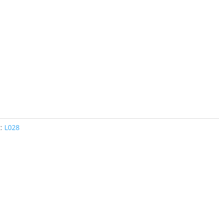
t:
L028