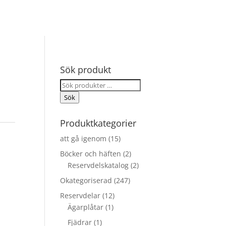
Sök produkt
Sök
efter:
Sök
Produktkategorier
att gå igenom
(15)
Böcker och häften
(2)
Reservdelskatalog
(2)
Okategoriserad
(247)
Reservdelar
(12)
Ägarplåtar
(1)
Fjädrar
(1)