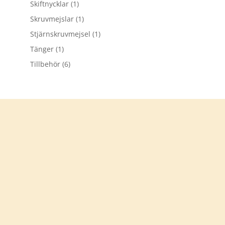
Skiftnycklar
(1)
Skruvmejslar
(1)
Stjärnskruvmejsel
(1)
Tänger
(1)
Tillbehör
(6)
Tack för att du besökt
verkstadsprylar.se
Välkommen åter
KONTAKTA OSS