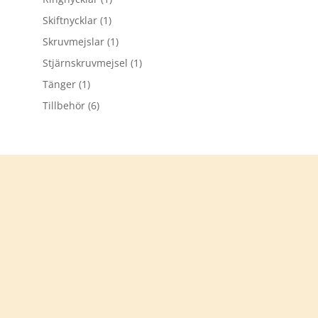
Skiftnycklar
(1)
Skruvmejslar
(1)
Stjärnskruvmejsel
(1)
Tänger
(1)
Tillbehör
(6)
Tack för att du besökt
verkstadsprylar.se
Välkommen åter